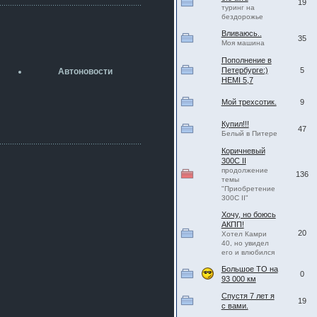
19
разболтовка 5х114.3 спокойно
туринг на
садится на наши ступицы
бездорожье
aleks423
Вливаюсь..
35
5 июля 2026
Моя машина
[b]ogneyar001[/b],
Пополнение в
Рад приветствовать!
Петербурге:)
5
Автоновости
А здесь уже кладбищенская тишина...
HEMI 5,7
Как, приобретением доволен?
Мой трехсотик.
9
ogneyar001
2 июля 2026
Купил!!!
Всем привет Год не было.
47
Белый в Питере
Разбил в \"хлам\" машину. Сейчас
купил другую. Но уже европу.
Коричневый
300С II
iMrCoffeeBLR4
продолжение
136
2 июля 2026
темы
[quote=vanos86]https://baza.dro
"Приобретение
m.ru/ekaterinburg/wheel/disc/kolesnyj-
300С II"
disk-replica-legeartis-cr4-7-5j-r18-5-115-
Хочу, но боюсь
et24-dia71-6-s-
АКПП!
g3280718810.html[/quote]
20
Хотел Камри
У меня такие же стоят в Литве
40, но увидел
покупал с резиной норм диски правда
его и влюбился
за реплику не скажу там орига
Большое ТО на
0
93 000 км
iMrCoffeeBLR4
2 июля 2026
Спустя 7 лет я
19
А то с нашей разболтовкой не
с вами.
могу найти нормальные диски одна