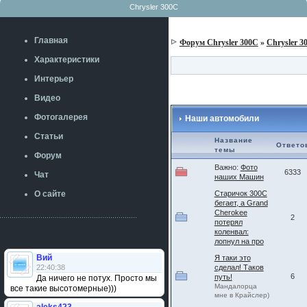
Chrysler 300C
Главная
Форум Chrysler 300C
»
Chrysler 3
Характеристики
Интерьер
Видео
Фотогалерея
Наши автомобили
Статьи
Название
Ответо
темы
Форум
Важно:
Фото
6333
Чат
наших Машин
О сайте
Старичок 300С
бегает, а Grand
Cherokee
2
потерял
коленвал:
лопнул на про
Вий
Я таки это
22:40:38
сделал! Таков
6
путь!
Да ничего не потух. Просто мы
Мандалорца
все такие высотомерные)))
мне в Крайслер)