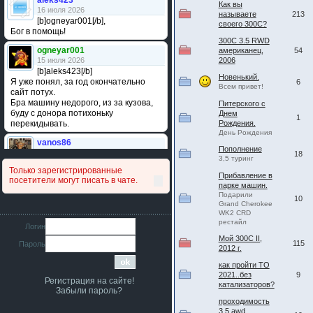
aleks423
Как вы
16 июля 2026
называете
213
[b]ogneyar001[/b],
своего 300С?
Бог в помощь!
300C 3.5 RWD
ogneyar001
американец,
54
15 июля 2026
2006
[b]aleks423[/b]
Новенький.
Я уже понял, за год окончательно
6
Всем привет!
сайт потух.
Бра машину недорого, из за кузова,
Питерского с
буду с донора потихоньку
Днем
1
перекидывать.
Рождения.
День Рождения
vanos86
Пополнение
14 июля 2026
18
3,5 туринг
Привет народ. Кто нибудь
Только зарегистрированные
сравнивал подушку акпп бензиновой и
Прибавление в
посетители могут писать в чате.
дизельной машины намера
парке машин.
4578063AG и 4578061AG? По фото
Подарили
10
Grand Cherokee
очень похожи.
WK2 CRD
рестайл
iMrCoffeeBLR4
Логин
11 июля 2026
Мой 300С II,
115
Пароль
[b]era124[/b],
2012 г.
Ага понял буду знать спасибо
как пройти ТО
большое :smile:
2021..без
9
Регистрация на сайте!
era124
катализаторов?
Забыли пароль?
7 июля 2026
проходимость
[b]iMrCoffeeBLR4[/b],
3.5 awd