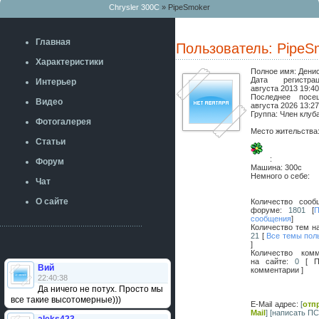
Chrysler 300C
» PipeSmoker
Главная
Пользователь: PipeS
Характеристики
Полное имя:
Дени
Дата регистр
Интерьер
августа 2013 19:4
Последнее пос
Видео
августа 2026 13:2
Группа: Член клуб
Фотогалерея
Место жительства
Статьи
:
Форум
Машина:
300c
Немного о себе:
Чат
О сайте
Количество сооб
форуме:
1801
[
П
сообщения
]
Количество тем н
21
[
Все темы пол
]
Количество комм
на сайте:
0
[ П
Вий
комментарии ]
22:40:38
Да ничего не потух. Просто мы
все такие высотомерные)))
E-Mail адрес:
[
отп
Mail
]
[написать ПС