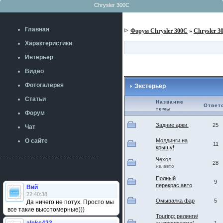
Chrysler 300C
Главная
Форум Chrysler 300C
»
Chrysler 3
Характеристики
Интерьер
Видео
Фотогалерея
Экстерьер
Статьи
Название
Ответ
темы
Форум
Задние арки.
25
Чат
О сайте
Молдинги на
11
крышу!
Чехол
28
на авто
Полный
9
перекрас авто
Вий
22:40:38
Омывалка фар
5
Да ничего не потух. Просто мы
все такие высотомерные)))
Touring: релинги/