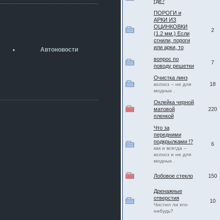
где?
разболтовка 5х114.3 спокойно
садится на наши ступицы
ПОРОГИ и
АРКИ ИЗ
aleks423
ОЦИНКОВКИ
5 июля 2026
2
(1.2 мм.) Если
[b]ogneyar001[/b],
сгнили, пороги
Рад приветствовать!
или арки, то
Автоновости
А здесь уже кладбищенская тишина...
вопрос по
Как, приобретением доволен?
7
поводу решетки
ogneyar001
Очистка линз
2 июля 2026
18
колхоз -- не для
Всем привет Год не было.
модных .
Разбил в \"хлам\" машину. Сейчас
купил другую. Но уже европу.
Оклейка черной
матовой
220
iMrCoffeeBLR4
пленкой
2 июля 2026
Что за
[quote=vanos86]https://baza.dro
передними
m.ru/ekaterinburg/wheel/disc/kolesnyj-
подкрылками !?
6
disk-replica-legeartis-cr4-7-5j-r18-5-115-
как и всегда --
et24-dia71-6-s-
колхоз и не для
g3280718810.html[/quote]
модных .
У меня такие же стоят в Литве
покупал с резиной норм диски правда
Лобовое стекло
150
за реплику не скажу там орига
Дренажные
iMrCoffeeBLR4
отверстия
10
2 июля 2026
Чистил ли кто-
А то с нашей разболтовкой не
нибудь?
могу найти нормальные диски одна