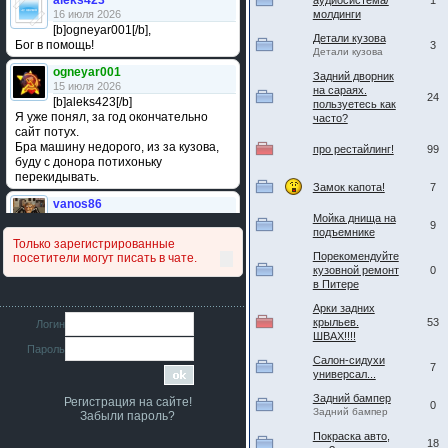
aleks423
аудиосистема/
1
16 июля 2026
молдинги
[b]ogneyar001[/b],
Детали кузова
Бог в помощь!
3
Детали кузова
ogneyar001
Задний дворник
15 июля 2026
на сараях.
24
[b]aleks423[/b]
пользуетесь как
Я уже понял, за год окончательно
часто?
сайт потух.
Бра машину недорого, из за кузова,
про рестайлинг!
99
буду с донора потихоньку
перекидывать.
Замок капота!
7
vanos86
14 июля 2026
Мойка днища на
9
подъемнике
Привет народ. Кто нибудь
Только зарегистрированные
сравнивал подушку акпп бензиновой и
Порекомендуйте
посетители могут писать в чате.
дизельной машины намера
кузовной ремонт
0
4578063AG и 4578061AG? По фото
в Питере
очень похожи.
Арки задних
iMrCoffeeBLR4
крыльев.
53
Логин
11 июля 2026
ШВАХ!!!!
Пароль
[b]era124[/b],
Салон-сидухи
Ага понял буду знать спасибо
7
универсал...
большое :smile:
Задний бампер
Регистрация на сайте!
0
era124
Задний бампер
Забыли пароль?
7 июля 2026
Покраска авто,
[b]iMrCoffeeBLR4[/b],
18