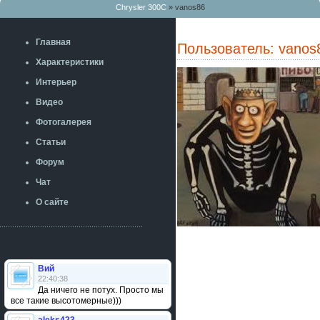
Chrysler 300C
» vanos86
Главная
Пользователь: vanos
Характеристики
Интерьер
Видео
Фотогалерея
Статьи
Форум
Чат
О сайте
Вий
22:40:38
Да ничего не потух. Просто мы
все такие высотомерные)))