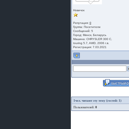
Новичок
Репутация:
0
Группа:
Посетители
Сообщений: 5
Город: Минск, Беларусь
Машина: CHRYSLER 300 C,
touring 5.7, AWD, 2006 г.в.
Регистрация: 7.03.2021
1
чел. читают эту тему (гостей: 1)
Пользователей:
0