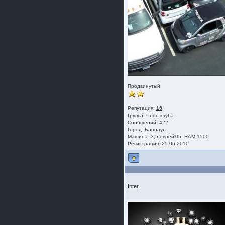
Продвинутый
Репутация:
16
Группа:
Член клуба
Сообщений: 422
Город: Барнаул
Машина: 3,5 еврей'05, RAM 1500
Регистрация: 25.06.2010
Inter