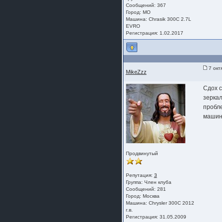
Сообщений: 367
Город: МО
Машина: Сhrasik 300C 2.7L
EVRO
Регистрация: 1.02.2017
7 окт
MikeZzz
Сдох с
зеркал
пробл
машина
Продвинутый
Репутация:
3
Группа:
Член клуба
Сообщений: 281
Город: Москва
Машина: Chrysler 300C 2012
г.в.
Регистрация: 31.05.2009