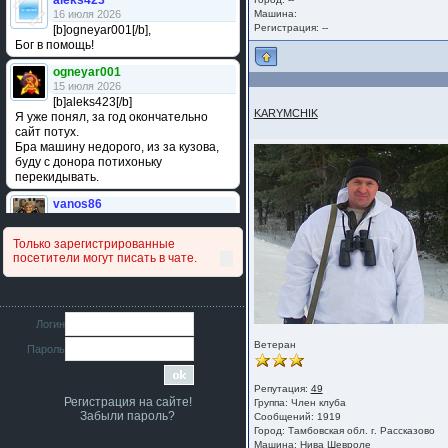
aleks423
16 июля 2026
Машина:
Регистрация: --
[b]ogneyar001[/b],
Бог в помощь!
ogneyar001
15 июля 2026
[b]aleks423[/b]
KARYMCHIK
Я уже понял, за год окончательно
сайт потух.
Бра машину недорого, из за кузова,
буду с донора потихоньку
перекидывать.
vanos86
14 июля 2026
Привет народ. Кто нибудь
Только зарегистрированные
сравнивал подушку акпп бензиновой и
посетители могут писать в чате.
дизельной машины намера
4578063AG и 4578061AG? По фото
очень похожи.
iMrCoffeeBLR4
Логин
11 июля 2026
Ветеран
Пароль
[b]era124[/b],
Ага понял буду знать спасибо
большое :smile:
Репутация:
49
Регистрация на сайте!
Группа:
Член клуба
era124
Забыли пароль?
Сообщений: 1919
7 июля 2026
Город: Тамбовская обл. г. Рассказово
[b]iMrCoffeeBLR4[/b],
Машина: Нива Шевроле