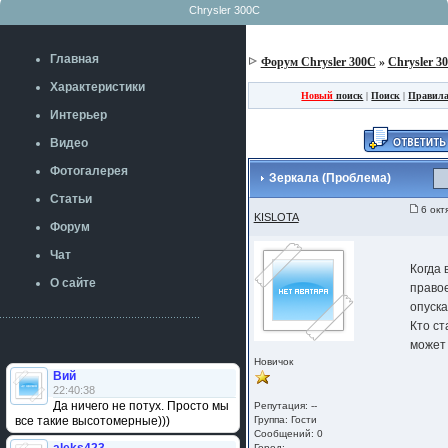
Chrysler 300C
Главная
Форум Chrysler 300C
»
Chrysler 3
Характеристики
Новый
поиск
|
Поиск
|
Правил
Интерьер
Видео
Фотогалерея
Зеркала (Проблема)
Статьи
6 окт
KISLOTA
Форум
Чат
Когда
О сайте
право
опуска
Кто ст
может
Новичок
Вий
22:40:38
Да ничего не потух. Просто мы
Репутация: --
все такие высотомерные)))
Группа:
Гости
Сообщений: 0
Город: --