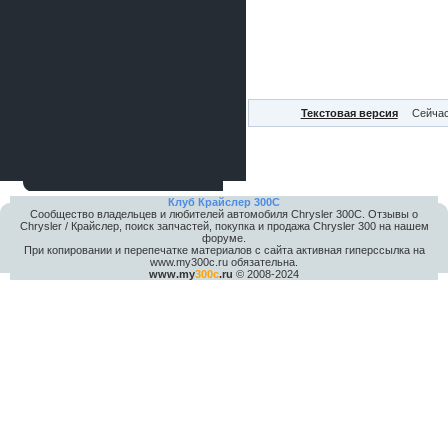
Текстовая версия
Сейчас
Клуб Крайслер 300C
Сообщество владельцев и любителей автомобиля Chrysler 300С. Отзывы о
Chrysler / Крайслер, поиск запчастей, покупка и продажа Chrysler 300 на нашем
форуме.
При копировании и перепечатке материалов с сайта активная гиперссылка на
www.my300c.ru обязательна.
www.my
300c
.ru
© 2008-2024