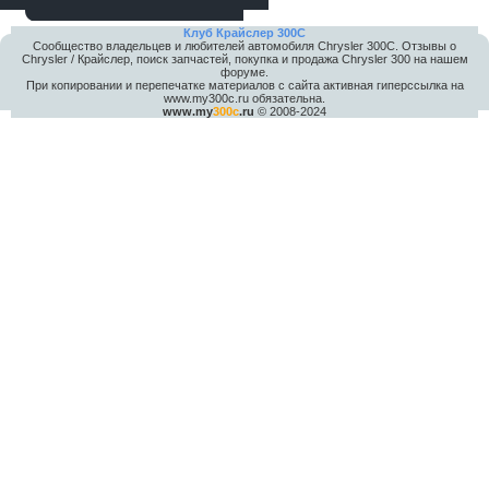
шляпа какая то нужны 20 радиуса
Клуб Крайслер 300C
Сообщество владельцев и любителей автомобиля Chrysler 300С. Отзывы о
Chrysler / Крайслер, поиск запчастей, покупка и продажа Chrysler 300 на нашем
форуме.
При копировании и перепечатке материалов с сайта активная гиперссылка на
www.my300c.ru обязательна.
www.my
300c
.ru
© 2008-2024